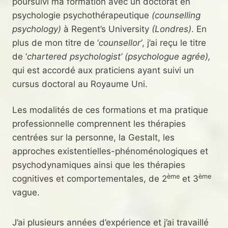
poursuivi ma formation avec un doctorat en
psychologie psychothérapeutique
(counselling
psychology)
à Regent’s University
(Londres)
. En
plus de mon titre de ‘
counsellor’
, j’ai reçu le titre
de ‘
chartered psychologist’
(psychologue agrée),
qui est accordé aux praticiens ayant suivi un
cursus doctoral au Royaume Uni.
Les modalités de ces formations et ma pratique
professionnelle comprennent les thérapies
centrées sur la personne, la Gestalt, les
approches existentielles-phénoménologiques et
psychodynamiques ainsi que les thérapies
ème
ème
cognitives et comportementales, de 2
et 3
vague.
J’ai plusieurs années d’expérience et j’ai travaillé